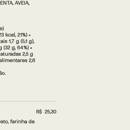
NTA, AVEIA,
e)
3 kcal, 21%) •
s 1,7 g (5,1 g),
g (32 g, 64%) •
 aturadas 2,5 g
 alimentares 2,6
ão.
R$ 25,30
eto, farinha de