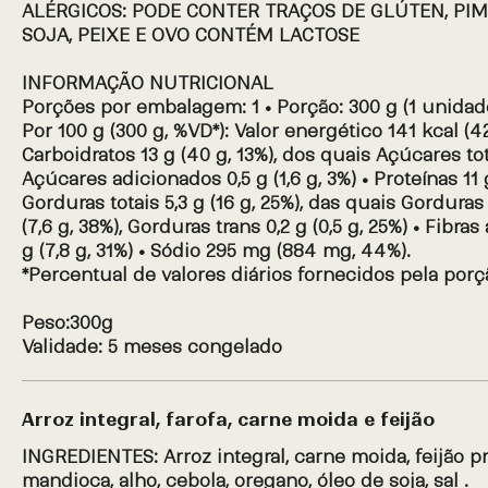
ALÉRGICOS: PODE CONTER TRAÇOS DE GLÚTEN, PIME
SOJA, PEIXE E OVO CONTÉM LACTOSE
INFORMAÇÃO NUTRICIONAL
Porções por embalagem: 1 • Porção: 300 g (1 unidad
Por 100 g (300 g, %VD*): Valor energético 141 kcal (42
Carboidratos 13 g (40 g, 13%), dos quais Açúcares totai
Açúcares adicionados 0,5 g (1,6 g, 3%) • Proteínas 11 
Gorduras totais 5,3 g (16 g, 25%), das quais Gorduras
(7,6 g, 38%), Gorduras trans 0,2 g (0,5 g, 25%) • Fibras
g (7,8 g, 31%) • Sódio 295 mg (884 mg, 44%).
*Percentual de valores diários fornecidos pela porç
Peso:300g
Validade: 5 meses congelado
Arroz integral, farofa, carne moida e feijão
INGREDIENTES: Arroz integral, carne moida, feijão pr
mandioca, alho, cebola, oregano, óleo de soja, sal .