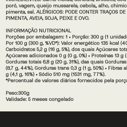
poró, vagem, queijo mussarela, cebola,, alho, chimi
pimenta, sal. ALÉRGICOS: PODE CONTER TRAÇOS DE
PIMENTA, AVEIA, SOJA, PEIXE E OVO.
INFORMAÇÃO NUTRICIONAL
Porções por embalagem: 1 • Porção: 300 g (1 unidad
Por 100 g (300 g, %VD*): Valor energético 135 kcal (40
Carboidratos 5,2 g (16 g, 5%), dos quais Açúcares totai
Açúcares adicionados 0 g (0 g, 0%) • Proteínas 13 g (
Gorduras totais 6,8 g (20 g, 31%), das quais Gorduras
(8,7 g, 44%), Gorduras trans 0,3 g (1 g, 50%) • Fibras 
g (4,1 g, 16%) • Sódio 510 mg (1531 mg, 77%).
*Percentual de valores diários fornecidos pela porç
Peso:300g
Validade: 5 meses congelado