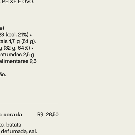
 PEIXE E OVO.
e)
3 kcal, 21%) •
s 1,7 g (5,1 g),
g (32 g, 64%) •
 aturadas 2,5 g
 alimentares 2,6
ão.
a corada
R$ 28,50
e, batata
a defumada, sal.