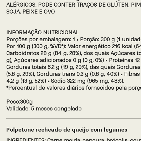
ALÉRGICOS: PODE CONTER TRAÇOS DE GLÚTEN, PIME
SOJA, PEIXE E OVO
INFORMAÇÃO NUTRICIONAL
Porções por embalagem: 1 • Porção: 300 g (1 unidad
Por 100 g (300 g, %VD*): Valor energético 216 kcal (64
Carboidratos 28 g (84 g, 28%), dos quais Açúcares tot
g), Açúcares adicionados 0 g (0 g, 0%) • Proteínas 12 
Gorduras totais 6,2 g (19 g, 29%), das quais Gorduras
(5,8 g, 29%), Gorduras trans 0,3 g (0,8 g, 40%) • Fibra
4,2 g (13 g, 52%) • Sódio 322 mg (965 mg, 48%).
*Percentual de valores diários fornecidos pela porç
Peso:300g
Validade: 5 meses congelado
Polpetone recheado de queijo com legumes
INGREDIENTES: Carne moida, cenoura, brócolis, couve flor, alho