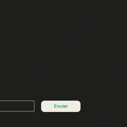
Home
Faça seu Pedido Online
Sobre nós
FAQ
Contato
Pol
Pol
e ofertas especiais.
Fo
Pol
Pol
Enviar