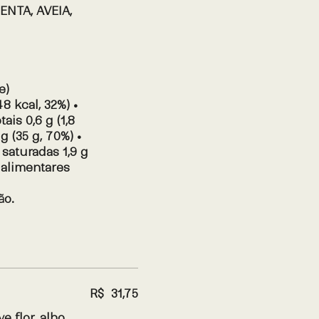
NTA, AVEIA,
e)
8 kcal, 32%) •
ais 0,6 g (1,8
g (35 g, 70%) •
 saturadas 1,9 g
s alimentares
ão.
R$ 31,75