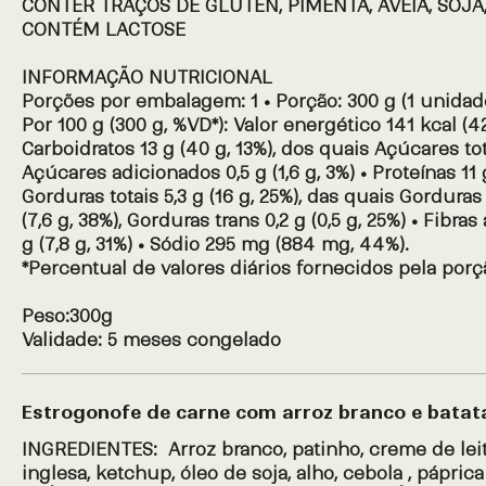
CONTER TRAÇOS DE GLÚTEN, PIMENTA, AVEIA, SOJA,
CONTÉM LACTOSE
INFORMAÇÃO NUTRICIONAL
Porções por embalagem: 1 • Porção: 300 g (1 unidad
Por 100 g (300 g, %VD*): Valor energético 141 kcal (42
Carboidratos 13 g (40 g, 13%), dos quais Açúcares totai
Açúcares adicionados 0,5 g (1,6 g, 3%) • Proteínas 11 
Gorduras totais 5,3 g (16 g, 25%), das quais Gorduras
(7,6 g, 38%), Gorduras trans 0,2 g (0,5 g, 25%) • Fibras
g (7,8 g, 31%) • Sódio 295 mg (884 mg, 44%).
*Percentual de valores diários fornecidos pela porç
Peso:300g
Validade: 5 meses congelado
Estrogonofe de carne com arroz branco e batat
INGREDIENTES: Arroz branco, patinho, creme de leit
inglesa, ketchup, óleo de soja, alho, cebola , pápric