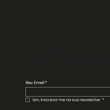
Obtenha informações privilegiadas!
Seja o primeiro a saber sobre novos sabores 
Seu Email
*
Sim, inscreva-me na sua newsletter.
*