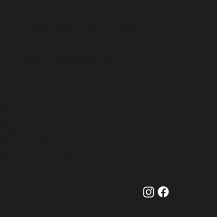
Dataninha Congelados LTDA
Rua Teófilo José Silva, 56 - Mosela,
Petrópolis - RJ, 25670-020, Brazil
Cnpj: 23451836000181
taninhacongelados@gmail.com
(24) 99241-4812
ítica de Privacidade
ítica de Cookies
rmas de Pagamento
íticas de Troca, Devolução e Reembolso
ítica de Segurança