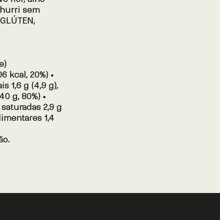
churri sem
 GLÚTEN,
e)
6 kcal, 20%) •
s 1,6 g (4,9 g),
40 g, 80%) •
 saturadas 2,9 g
alimentares 1,4
ão.